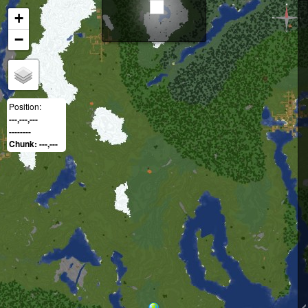
+
−
Position:
---,---,---
--------
Chunk: ---,---