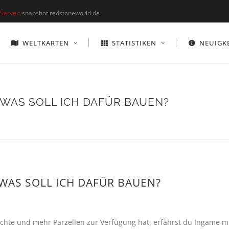
Server:
snapshot.redstoneworld.de
WELTKARTEN
STATISTIKEN
NEUIGK
/ WAS SOLL ICH DAFÜR BAUEN?
 WAS SOLL ICH DAFÜR BAUEN?
chte und mehr Parzellen zur Verfügung hat, erfährst du Ingame m