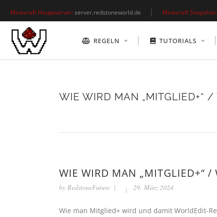
Minecraft Hauptserver:
server.redstoneworld.de
Minecraft Snapshot-
REGELN
TUTORIALS
WIE WIRD MAN „MITGLIED+“ 
WIE WIRD MAN „MITGLIED+“ /
by
RedstoneFuture
29. März 2024
Wie man Mitglied+ wird und damit WorldEdit-Re