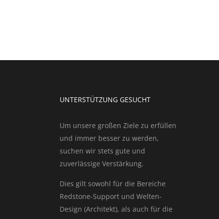
UNTERSTÜTZUNG GESUCHT
Um unsere großen Ziele zu erfüllen
und immer besser zu werden,
suchen wir stets gute und
zuverlässige Verstärkung.
Dies gilt sowohl für die Bereiche
Redstone-Support und Welten-
Design (Architekt), als auch für die