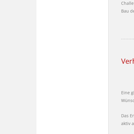
Challe
Bau de
Ver
Eine g
Wünsch
Das En
aktiv 