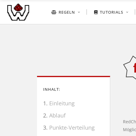
REGELN
TUTORIALS
INHALT:
Einleitung
Ablauf
RedCha
Punkte-Verteilung
Möglic