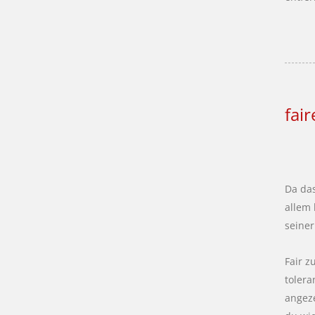
fai
Da das
allem 
seiner
Fair z
tolera
angeze